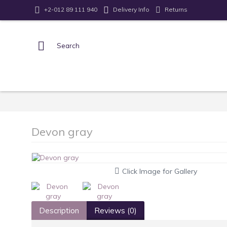
Returns
+2-012 89 111 940
Delivery Info
Devon gray
Click Image for Gallery
Description
Reviews (0)