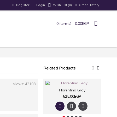
Register
Login
Order History
Wish List (
0
)
0 item(s) - 0.00EGP
Related Products
Views: 42108
Florentina Gray
525.00EGP