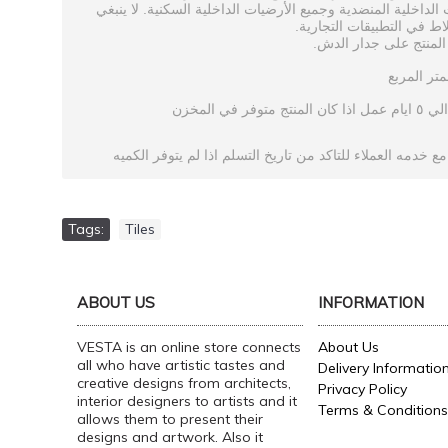
.
الداخلية
المنضدية
وجميع
الأرضيات
الداخلية
السكنية
لا
ينبغي
.
لاط
في
التطبيقات
التجارية
.
المنتج
على
جدار
الدش
متر
المربع
المخزن
في
متوفر
المنتج
كان
اذا
عمل
ايام
٥
الي
مع
خدمه
العملاء
للتاكد
من
تاريخ
التسلم
اذا
لم
يتوفر
الكميه
Tags:
Tiles
ABOUT US
INFORMATION
VESTA is an online store connects
About Us
all who have artistic tastes and
Delivery Informatio
creative designs from architects,
Privacy Policy
interior designers to artists and it
Terms & Conditions
allows them to present their
designs and artwork. Also it