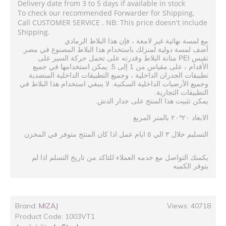
Delivery date from 3 to 5 days if available in stock
To check our recommended Forwarder for Shipping,
Call CUSTOMER SERVICE . NB: This price doesn't include
Shipping.
الرمادي
البلاط
هذا
فإن
،
لامعة
غير
نهائية
لمسة
مع
.
أضف
لمسة
دولية
لمنزلك
باستخدام
هذا
البلاط
المصنوع
في
مصر
PEI
تقيس
متانة
البلاط
وقدرته
على
تحمل
حركة
السير
على
5.
1
جميع
في
استخدامها
يمكن
إلى
من
مقياس
على
،
الأقدام
المنضدية
الداخلية
التطبيقات
وجميع
،
الداخلية
الجدران
تطبيقات
.
وجميع
الأرضيات
الداخلية
السكنية
لا
ينبغي
استخدام
هذا
البلاط
في
.
التطبيقات
التجارية
.
يمكن
تثبيت
هذا
المنتج
على
جدار
الدش
*
المربع
بالمتر
٢٠
٢٠
الابعاد
المخزن
في
متوفر
المنتج
كان
اذا
عمل
ايام
٥
الي
٣
خلال
التسليم
يكمنك
التواصل
مع
خدمه
العملاء
للتاكد
من
تاريخ
التسلم
اذا
لم
يتوفر
الكميه
Brand:
MIZAJ
Views: 40718
Product Code:
1003VT1