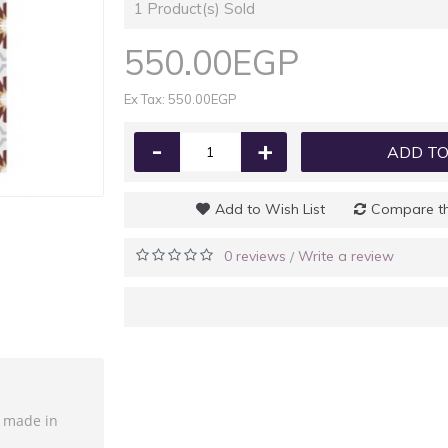
1
Product(s) Sold
550.00EGP
Ex Tax: 550.00EGP
-
+
ADD TO
Add to Wish List
Compare th
0 reviews
Write a review
/
e made in