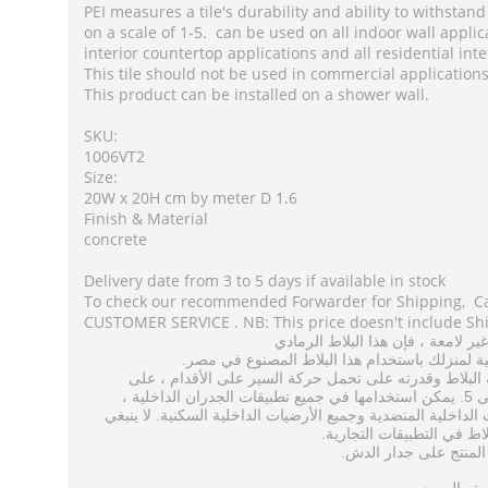
PEI measures a tile's durability and ability to withstand f
on a scale of 1-5. can be used on all indoor wall applica
interior countertop applications and all residential inter
This tile should not be used in commercial applications
This product can be installed on a shower wall.
SKU:
1006VT2
Size:
20W x 20H cm by meter D 1.6
Finish & Material
concrete
Delivery date from 3 to 5 days if available in stock
To check our recommended Forwarder for Shipping, Ca
CUSTOMER SERVICE . NB: This price doesn't include Sh
الرمادي
البلاط
هذا
فإن
،
لامعة
غير
.
ة
لمنزلك
باستخدام
هذا
البلاط
المصنوع
في
مصر
على
،
الأقدام
على
السير
حركة
تحمل
على
وقدرته
البلاط
5.
،
الداخلية
الجدران
تطبيقات
جميع
في
استخدامها
يمكن
ى
.
الداخلية
المنضدية
وجميع
الأرضيات
الداخلية
السكنية
لا
ينبغي
.
لاط
في
التطبيقات
التجارية
.
المنتج
على
جدار
الدش