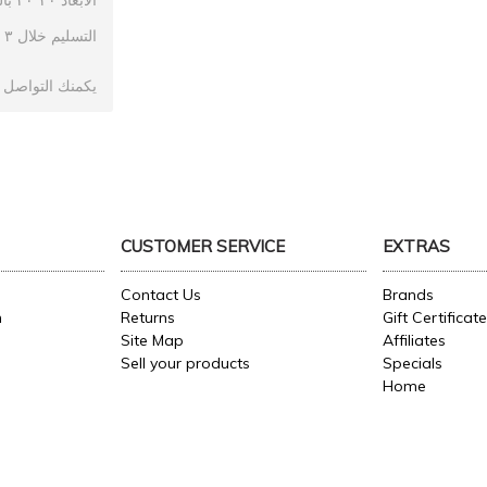
*
بال
٢٠
٢٠
الابعاد
٣
خلال
التسليم
يكمنك
التواصل
CUSTOMER SERVICE
EXTRAS
Contact Us
Brands
n
Returns
Gift Certificat
Site Map
Affiliates
Sell your products
Specials
Home