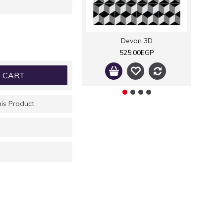
Devon 3D
525.00EGP
 CART
is Product