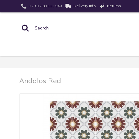
Returns
+2-012 89 111 940
Delivery Info
Andalos Red