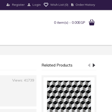
Register
Login
Order History
Wish List (
0
)
0 item(s) - 0.00EGP
Related Products
Views: 41739