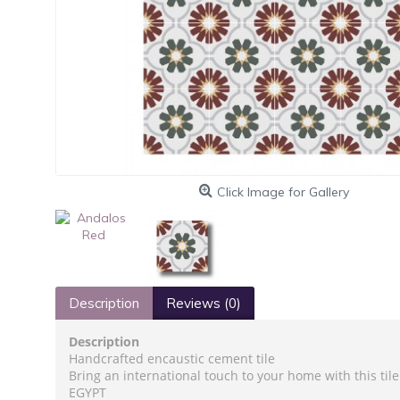
Click Image for Gallery
Description
Reviews (0)
Description
Handcrafted encaustic cement tile
Bring an international touch to your home with this til
EGYPT