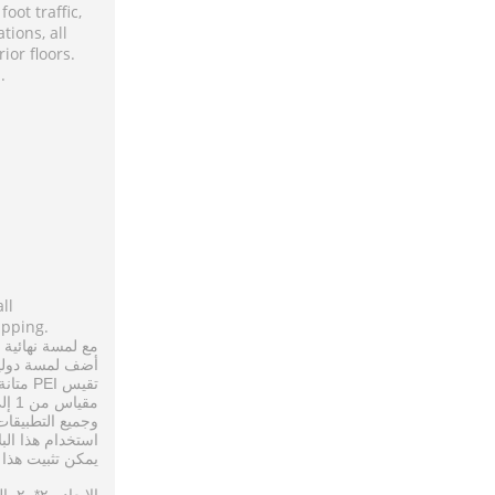
oot traffic,
tions, all
ior floors.
.
ll
ipping.
مع
لمسة
نهائية
أضف
لمسة
دولي
PEI
تقيس
متانة
1
مقياس
من
إل
وجميع
التطبيقات
استخدام
هذا
الب
يمكن
تثبيت
هذا