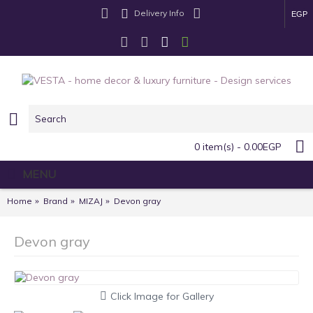
Delivery Info
EGP
0 item(s) - 0.00EGP
MENU
Home
Brand
MIZAJ
Devon gray
Devon gray
Click Image for Gallery