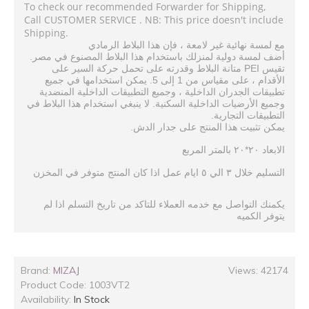
To check our recommended Forwarder for Shipping,
Call CUSTOMER SERVICE . NB: This price doesn't include
Shipping.
الرمادي
البلاط
هذا
فإن
،
لامعة
غير
نهائية
لمسة
مع
.
أضف
لمسة
دولية
لمنزلك
باستخدام
هذا
البلاط
المصنوع
في
مصر
PEI
تقيس
متانة
البلاط
وقدرته
على
تحمل
حركة
السير
على
5.
1
جميع
في
استخدامها
يمكن
إلى
من
مقياس
على
،
الأقدام
المنضدية
الداخلية
التطبيقات
وجميع
،
الداخلية
الجدران
تطبيقات
.
وجميع
الأرضيات
الداخلية
السكنية
لا
ينبغي
استخدام
هذا
البلاط
في
.
التطبيقات
التجارية
.
يمكن
تثبيت
هذا
المنتج
على
جدار
الدش
*
المربع
بالمتر
٢٠
٢٠
الابعاد
المخزن
في
متوفر
المنتج
كان
اذا
عمل
ايام
٥
الي
٣
خلال
التسليم
يكمنك
التواصل
مع
خدمه
العملاء
للتاكد
من
تاريخ
التسلم
اذا
لم
يتوفر
الكميه
Brand:
MIZAJ
Views: 42174
Product Code:
1003VT2
Availability:
In Stock