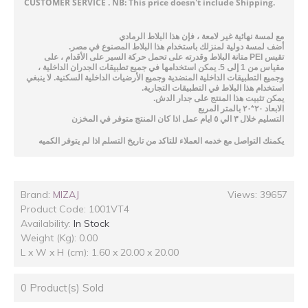
CUSTOMER SERVICE . NB: This price doesn't include Shipping.
الرمادي
البلاط
هذا
فإن
،
لامعة
غير
نهائية
لمسة
مع
.
مصر
في
المصنوع
البلاط
هذا
باستخدام
لمنزلك
دولية
لمسة
أضف
على
،
الأقدام
على
السير
حركة
تحمل
على
وقدرته
البلاط
متانة
PEI
تقيس
،
الداخلية
الجدران
تطبيقات
جميع
في
استخدامها
يمكن
5.
إلى
1
من
مقياس
ينبغي
لا
.
السكنية
الداخلية
الأرضيات
وجميع
المنضدية
الداخلية
التطبيقات
وجميع
.
التجارية
التطبيقات
في
البلاط
هذا
استخدام
.
الدش
جدار
على
المنتج
هذا
تثبيت
يمكن
المربع
بالمتر
٢٠
*
٢٠
الابعاد
المخزن
في
متوفر
المنتج
كان
اذا
عمل
ايام
٥
الي
٣
خلال
التسليم
يكمنك
التواصل
مع
خدمه
العملاء
للتاكد
من
تاريخ
التسلم
اذا
لم
يتوفر
الكميه
Brand:
MIZAJ
Views: 39657
Product Code:
1001VT4
Availability:
In Stock
Weight (Kg): 0.00
L x W x H (cm): 1.60 x 20.00 x 20.00
0
Product(s) Sold