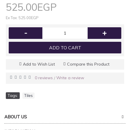
525.00EGP
Ex Tax: 525.00EGP
-
+
ADD TO CART
Add to Wish List
Compare this Product
0 reviews
Write a review
/
Tags:
Tiles
ABOUT US